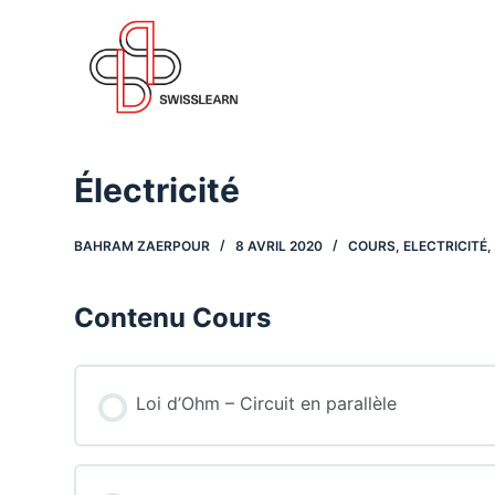
P
a
s
s
e
r
Électricité
a
u
BAHRAM ZAERPOUR
8 AVRIL 2020
COURS
,
ELECTRICITÉ
c
o
n
Contenu Cours
t
e
n
Loi d’Ohm – Circuit en parallèle
u